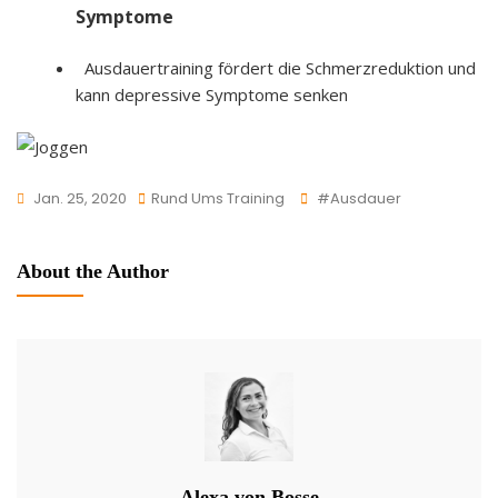
Symptome
Ausdauertraining fördert die Schmerzreduktion und
kann depressive Symptome senken
Tags
Jan. 25, 2020
Rund Ums Training
#ausdauer
About the Author
Alexa von Bosse