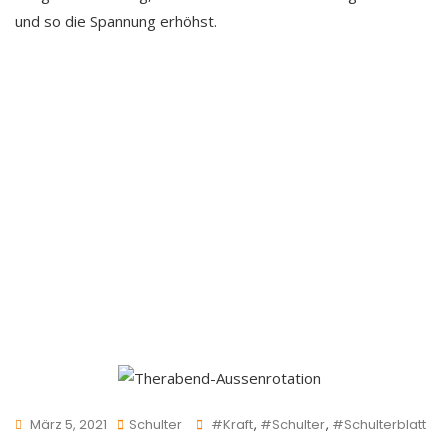
und so die Spannung erhöhst.
Tags
März 5, 2021
Schulter
#kraft
,
#schulter
,
#Schulterblatt