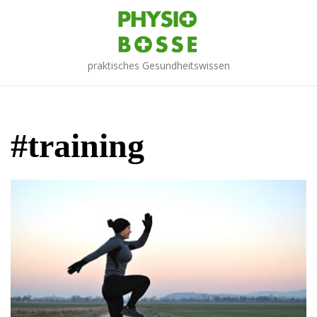
Skip
to
content
praktisches Gesundheitswissen
#training