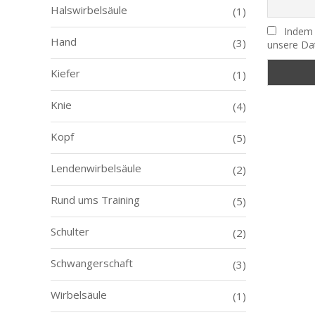
Halswirbelsäule
(1)
Indem D
Hand
(3)
unsere Da
Kiefer
(1)
Knie
(4)
Kopf
(5)
Lendenwirbelsäule
(2)
Rund ums Training
(5)
Schulter
(2)
Schwangerschaft
(3)
Wirbelsäule
(1)