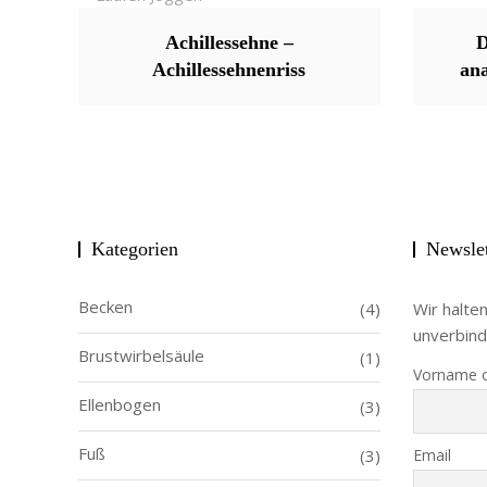
Achillessehne –
D
Achillessehnenriss
an
Kategorien
Newslet
Becken
(4)
Wir halte
unverbind
Brustwirbelsäule
(1)
Vorname 
Ellenbogen
(3)
Fuß
(3)
Email