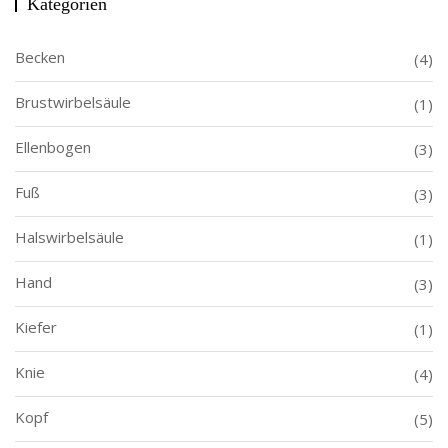
Kategorien
Becken
(4)
Brustwirbelsäule
(1)
Ellenbogen
(3)
Fuß
(3)
Halswirbelsäule
(1)
Hand
(3)
Kiefer
(1)
Knie
(4)
Kopf
(5)